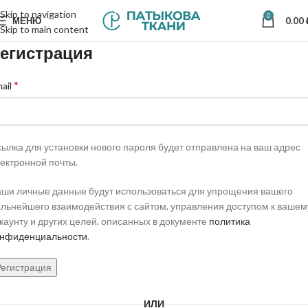
Skip to navigation
0
МЕНЮ
0.00
Skip to main content
егистрация
*
ail
ылка для установки нового пароля будет отправлена ​​на ваш адрес
ектронной почты.
ши личные данные будут использоваться для упрощения вашего
льнейшего взаимодействия с сайтом, управления доступом к вашем
каунту и других целей, описанных в документе
политика
онфиденциальности
.
Регистрация
ИЛИ