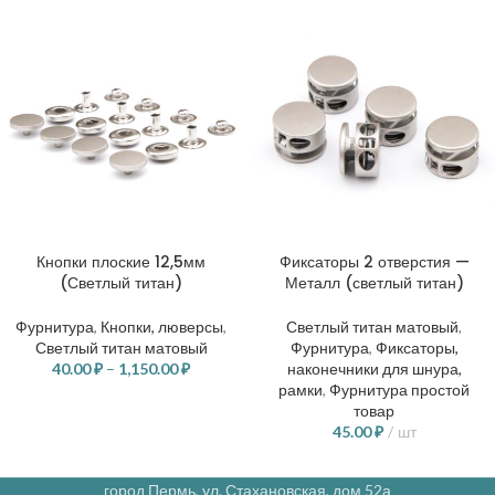
Кнопки плоские 12,5мм
Фиксаторы 2 отверстия —
(Светлый титан)
Металл (светлый титан)
Фурнитура
,
Кнопки, люверсы
,
Светлый титан матовый
,
Светлый титан матовый
Фурнитура
,
Фиксаторы,
40.00
₽
–
1,150.00
₽
наконечники для шнура,
рамки
,
Фурнитура простой
товар
45.00
₽
шт
город Пермь, ул. Стахановская, дом 52а