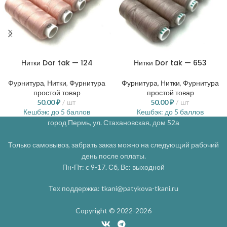
Нитки Dor tak — 124
Нитки Dor tak — 653
Фурнитура
,
Нитки
,
Фурнитура
Фурнитура
,
Нитки
,
Фурнитура
простой товар
простой товар
50.00
₽
шт
50.00
₽
шт
Кешбэк:
до 5 баллов
Кешбэк:
до 5 баллов
город Пермь, ул. Стахановская, дом 52а
Только самовывоз, забрать заказ можно на следующий рабочий
день после оплаты.
Пн-Пт: с 9-17. Сб, Вс: выходной
Тех поддержка: tkani@patykova-tkani.ru
Copyright © 2022-2026