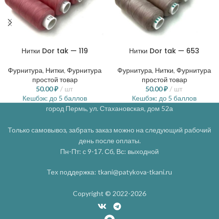
Нитки Dor tak — 119
Нитки Dor tak — 653
Фурнитура
,
Нитки
,
Фурнитура
Фурнитура
,
Нитки
,
Фурнитура
простой товар
простой товар
50.00
₽
шт
50.00
₽
шт
Кешбэк:
до 5 баллов
Кешбэк:
до 5 баллов
город Пермь, ул. Стахановская, дом 52а
Только самовывоз, забрать заказ можно на следующий рабочий
день после оплаты.
Пн-Пт: с 9-17. Сб, Вс: выходной
Тех поддержка: tkani@patykova-tkani.ru
Copyright © 2022-2026