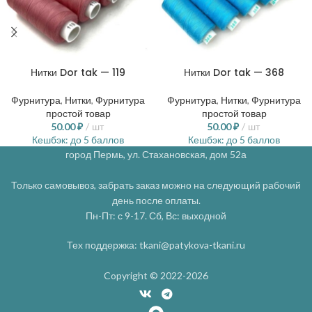
Нитки Dor tak — 119
Нитки Dor tak — 368
Фурнитура
,
Нитки
,
Фурнитура
Фурнитура
,
Нитки
,
Фурнитура
простой товар
простой товар
50.00
₽
шт
50.00
₽
шт
Кешбэк:
до 5 баллов
Кешбэк:
до 5 баллов
город Пермь, ул. Стахановская, дом 52а
Только самовывоз, забрать заказ можно на следующий рабочий
день после оплаты.
Пн-Пт: с 9-17. Сб, Вс: выходной
Тех поддержка: tkani@patykova-tkani.ru
Copyright © 2022-2026