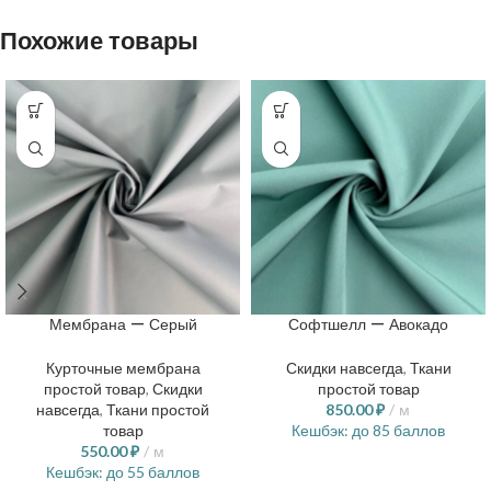
Похожие товары
Мембрана — Серый
Софтшелл — Авокадо
Курточные мембрана
Скидки навсегда
,
Ткани
простой товар
,
Скидки
простой товар
навсегда
,
Ткани простой
850.00
₽
м
товар
Кешбэк:
до 85 баллов
550.00
₽
м
Кешбэк:
до 55 баллов