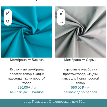
Мембрана — Бирюза
Мембрана — Серый
Курточные мембрана
Курточные мембрана
простой товар
,
Скидки
простой товар
,
Скидки
навсегда
,
Ткани простой
навсегда
,
Ткани простой
товар
товар
550.00
₽
м
550.00
₽
м
Кешбэк:
до 55 баллов
Кешбэк:
до 55 баллов
город Пермь, ул. Стахановская, дом 52а