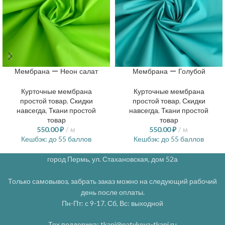
Мембрана — Неон салат
Мембрана — Голубой
Курточные мембрана
Курточные мембрана
простой товар
,
Скидки
простой товар
,
Скидки
навсегда
,
Ткани простой
навсегда
,
Ткани простой
товар
товар
550.00
₽
м
550.00
₽
м
Кешбэк:
до 55 баллов
Кешбэк:
до 55 баллов
город Пермь, ул. Стахановская, дом 52а
Только самовывоз, забрать заказ можно на следующий рабочий
день после оплаты.
Пн-Пт: с 9-17. Сб, Вс: выходной
Тех поддержка: tkani@patykova-tkani.ru