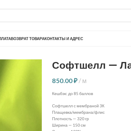
ПЛАТА
ВОЗВРАТ ТОВАРА
КОНТАКТЫ И АДРЕС
Софтшелл — Л
850.00
₽
м
Кешбэк:
до 85 баллов
Софтшелл с мембраной 3К
Плащевка/мембрана/флис
Плотность — 320 гр
Ширина — 150 см