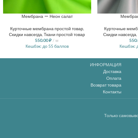
Мембрана — Неон салат
Мембра
Курточные мембрана простой товар
,
Курточные мемб
Скидки навсегда
,
Ткани простой товар
Скидки навсегда
,
550.00
₽
м
550
Кешбэк:
до 55 баллов
Кешбэк:
д
ИНФОРМАЦИЯ
Доставка
Оплата
Возврат товара
Контакты
Только самовыво