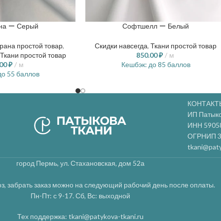
на — Серый
Софтшелл — Белый
рана простой товар
,
Скидки навсегда
,
Ткани простой товар
Ткани простой товар
850.00
₽
м
.00
₽
м
Кешбэк:
до 85 баллов
о 55 баллов
КОНТАКТ
ИП Патык
ИНН 5905
ОГРНИП 3
tkani@paty
город Пермь, ул. Стахановская, дом 52а
з, забрать заказ можно на следующий рабочий день после оплаты.
Пн-Пт: с 9-17. Сб, Вс: выходной
Тех поддержка: tkani@patykova-tkani.ru