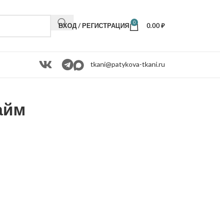
0
ВХОД / РЕГИСТРАЦИЯ
0.00
₽
tkani@patykova-tkani.ru
айм