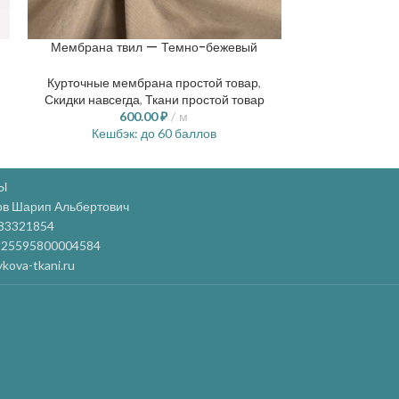
Мембрана твил — Темно-бежевый
Софт
Курточные мембрана простой товар
,
Скидки навсег
Скидки навсегда
,
Ткани простой товар
8
600.00
₽
м
Кешбэ
Кешбэк:
до 60 баллов
Ы
ов Шарип Альбертович
83321854
25595800004584
kova-tkani.ru