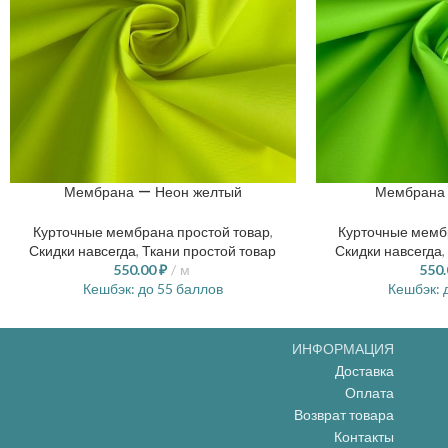
Мембрана — Неон желтый
Мембрана 
Курточные мембрана простой товар
,
Курточные мемб
Скидки навсегда
,
Ткани простой товар
Скидки навсегда
,
550.00
₽
м
550
Кешбэк:
до 55 баллов
Кешбэк:
д
ИНФОРМАЦИЯ
Доставка
Оплата
Возврат товара
Контакты