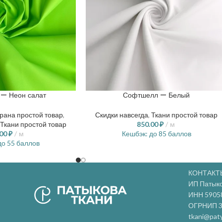
— Неон салат
Софтшелл — Белый
рана простой товар
,
Скидки навсегда
,
Ткани простой товар
Ткани простой товар
850.00
₽
м
.00
₽
м
Кешбэк:
до 85 баллов
о 55 баллов
КОНТАКТ
ИП Патык
ИНН 5905
ОГРНИП 3
tkani@paty