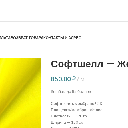
ПЛАТА
ВОЗВРАТ ТОВАРА
КОНТАКТЫ И АДРЕС
Софтшелл — Ж
850.00
₽
м
Кешбэк:
до 85 баллов
Софтшелл с мембраной 3К
Плащевка/мембрана/флис
Плотность — 320 гр
Ширина — 150 см