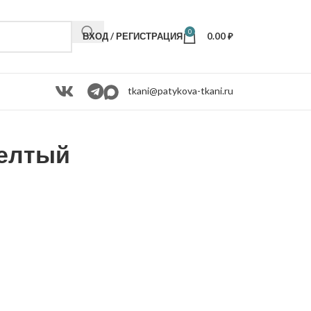
0
ВХОД / РЕГИСТРАЦИЯ
0.00
₽
tkani@patykova-tkani.ru
елтый