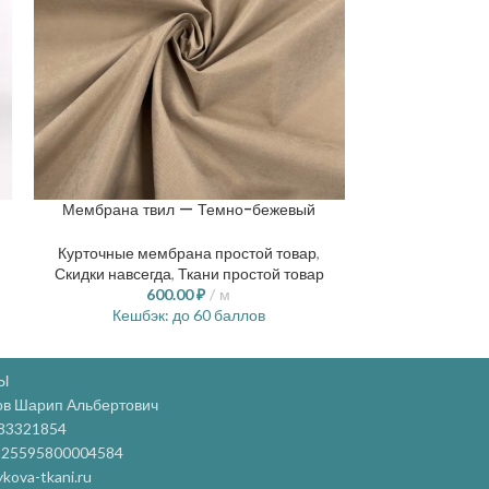
Мембрана твил — Темно-бежевый
Софтшел
Курточные мембрана простой товар
,
Скидки навсег
Скидки навсегда
,
Ткани простой товар
9
600.00
₽
м
Кешбэ
Кешбэк:
до 60 баллов
Ы
ов Шарип Альбертович
83321854
25595800004584
kova-tkani.ru