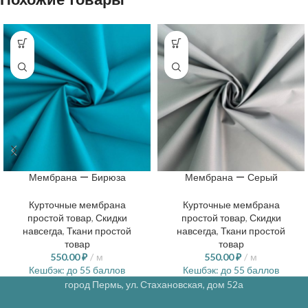
Мембрана — Бирюза
Мембрана — Серый
Курточные мембрана
Курточные мембрана
простой товар
,
Скидки
простой товар
,
Скидки
навсегда
,
Ткани простой
навсегда
,
Ткани простой
товар
товар
550.00
₽
м
550.00
₽
м
Кешбэк:
до 55 баллов
Кешбэк:
до 55 баллов
город Пермь, ул. Стахановская, дом 52а