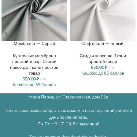
Мембрана — Серый
Софтшелл — Белый
Курточные мембрана
Скидки навсегда
,
Ткани
простой товар
,
Скидки
простой товар
навсегда
,
Ткани простой
850.00
₽
м
товар
Кешбэк:
до 85 баллов
550.00
₽
м
Кешбэк:
до 55 баллов
город Пермь, ул. Стахановская, дом 52а
Только самовывоз, забрать заказ можно на следующий рабочий
день после оплаты.
Пн-Пт: с 9-17. Сб, Вс: выходной
Тех поддержка: tkani@patykova-tkani.ru