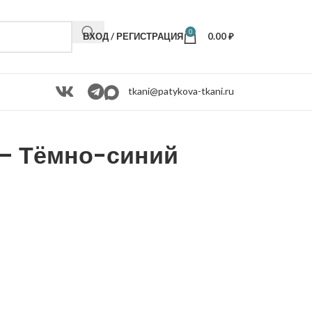
0
ВХОД / РЕГИСТРАЦИЯ
0.00
₽
tkani@patykova-tkani.ru
 — Тёмно-синий