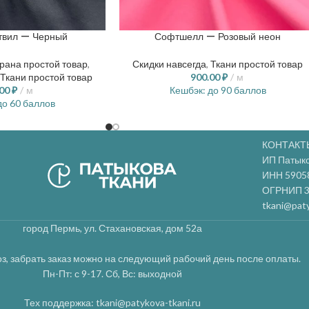
твил — Черный
Софтшелл — Розовый неон
рана простой товар
,
Скидки навсегда
,
Ткани простой товар
Ткани простой товар
900.00
₽
м
.00
₽
м
Кешбэк:
до 90 баллов
о 60 баллов
КОНТАКТ
ИП Патык
ИНН 5905
ОГРНИП 3
tkani@paty
город Пермь, ул. Стахановская, дом 52а
з, забрать заказ можно на следующий рабочий день после оплаты.
Пн-Пт: с 9-17. Сб, Вс: выходной
Тех поддержка: tkani@patykova-tkani.ru