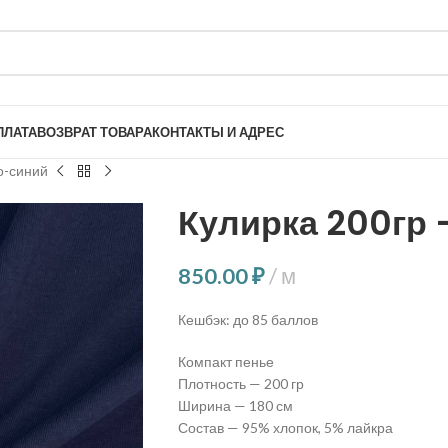
ПЛАТА
ВОЗВРАТ ТОВАРА
КОНТАКТЫ И АДРЕС
о-синий
Кулирка 200гр
850.00
₽
м
Кешбэк:
до 85 баллов
Компакт пенье
Плотность — 200 гр
Ширина — 180 см
Состав — 95% хлопок, 5% лайкра