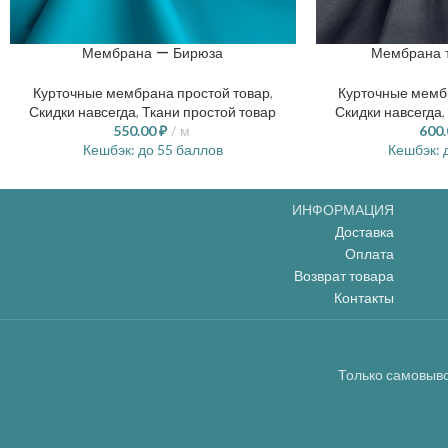
Мембрана — Бирюза
Мембрана 
Курточные мембрана простой товар
,
Курточные мемб
Скидки навсегда
,
Ткани простой товар
Скидки навсегда
,
550.00
₽
м
600
Кешбэк:
до 55 баллов
Кешбэк:
д
ИНФОРМАЦИЯ
Доставка
Оплата
Возврат товара
Контакты
Только самовыво