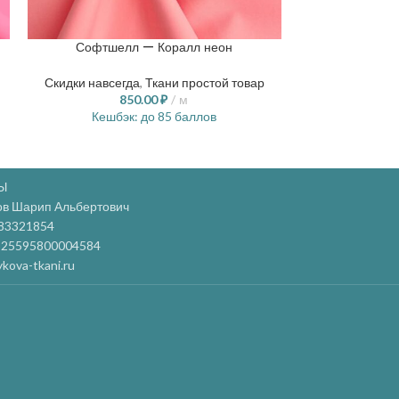
Софтшелл — Коралл неон
Кулирка 
Скидки навсегда
,
Ткани простой товар
Ткани
850.00
₽
м
8
Кешбэк:
до 85 баллов
Кешбэ
Ы
ов Шарип Альбертович
83321854
25595800004584
kova-tkani.ru