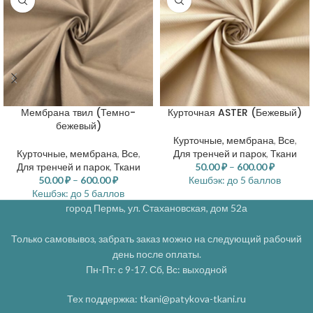
Мембрана твил (Темно-
Курточная ASTER (Бежевый)
бежевый)
Курточные, мембрана
,
Все
,
Курточные, мембрана
,
Все
,
Для тренчей и парок
,
Ткани
Для тренчей и парок
,
Ткани
50.00
₽
–
600.00
₽
50.00
₽
–
600.00
₽
Кешбэк:
до 5 баллов
Кешбэк:
до 5 баллов
город Пермь, ул. Стахановская, дом 52а
Только самовывоз, забрать заказ можно на следующий рабочий
день после оплаты.
Пн-Пт: с 9-17. Сб, Вс: выходной
Тех поддержка: tkani@patykova-tkani.ru