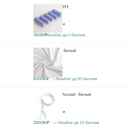
Нитки Dor tak - 391
39 в наличии
50.00
₽
Кешбэк:
до 5 баллов
Кулирка 190гр - Белый
1 в наличии
850.00
₽
м
Кешбэк:
до 85 баллов
Молния 80см (Россия) - Белый
57 в наличии
250.00
₽
шт
Кешбэк:
до 25 баллов