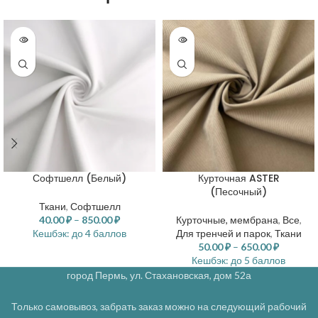
Софтшелл (Белый)
Курточная ASTER
(Песочный)
Ткани
,
Софтшелл
40.00
₽
–
850.00
₽
Курточные, мембрана
,
Все
,
Кешбэк:
до 4 баллов
Для тренчей и парок
,
Ткани
50.00
₽
–
650.00
₽
Кешбэк:
до 5 баллов
город Пермь, ул. Стахановская, дом 52а
Только самовывоз, забрать заказ можно на следующий рабочий