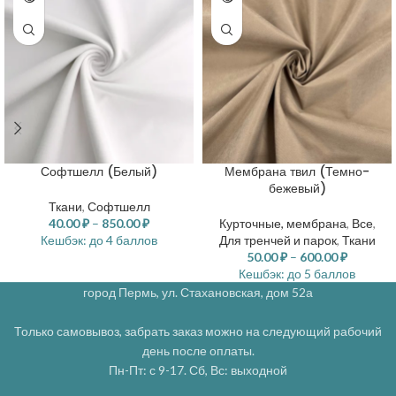
Софтшелл (Белый)
Мембрана твил (Темно-
бежевый)
Ткани
,
Софтшелл
40.00
₽
–
850.00
₽
Курточные, мембрана
,
Все
,
Кешбэк:
до 4 баллов
Для тренчей и парок
,
Ткани
50.00
₽
–
600.00
₽
Кешбэк:
до 5 баллов
город Пермь, ул. Стахановская, дом 52а
Только самовывоз, забрать заказ можно на следующий рабочий
день после оплаты.
Пн-Пт: с 9-17. Сб, Вс: выходной