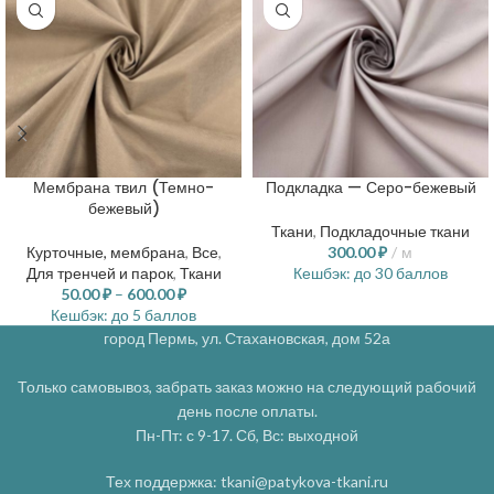
Мембрана твил (Темно-
Подкладка — Серо-бежевый
бежевый)
Ткани
,
Подкладочные ткани
Курточные, мембрана
,
Все
,
300.00
₽
м
Для тренчей и парок
,
Ткани
Кешбэк:
до 30 баллов
50.00
₽
–
600.00
₽
Кешбэк:
до 5 баллов
город Пермь, ул. Стахановская, дом 52а
Только самовывоз, забрать заказ можно на следующий рабочий
день после оплаты.
Пн-Пт: с 9-17. Сб, Вс: выходной
Тех поддержка: tkani@patykova-tkani.ru