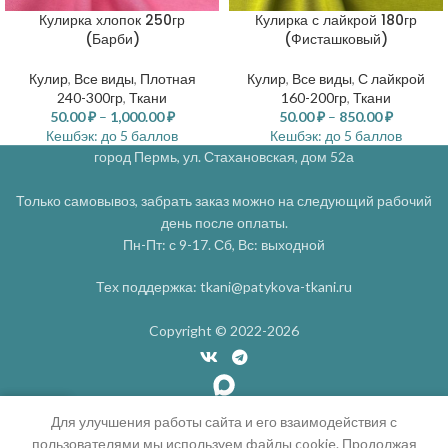
Кулирка хлопок 250гр
Кулирка с лайкрой 180гр
(Барби)
(Фисташковый)
Кулир
,
Все виды
,
Плотная
Кулир
,
Все виды
,
С лайкрой
240-300гр
,
Ткани
160-200гр
,
Ткани
50.00
₽
–
1,000.00
₽
50.00
₽
–
850.00
₽
Кешбэк:
до 5 баллов
Кешбэк:
до 5 баллов
город Пермь, ул. Стахановская, дом 52а
Только самовывоз, забрать заказ можно на следующий рабочий
день после оплаты.
Пн-Пт: с 9-17. Сб, Вс: выходной
Тех поддержка: tkani@patykova-tkani.ru
Copyright © 2022-2026
0
Для улучшения работы сайта и его взаимодействия с
пользователями мы используем файлы cookie. Продолжая