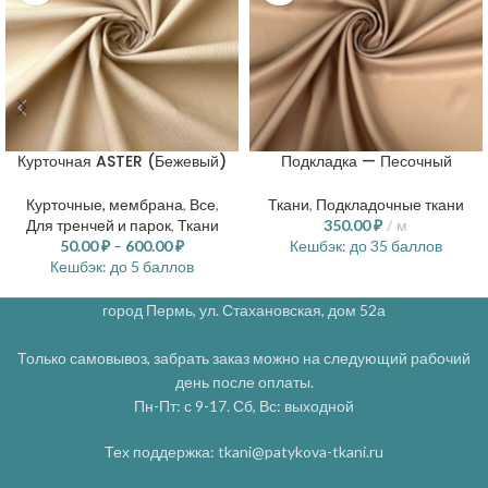
Курточная ASTER (Бежевый)
Подкладка — Песочный
Курточные, мембрана
,
Все
,
Ткани
,
Подкладочные ткани
Для тренчей и парок
,
Ткани
350.00
₽
м
50.00
₽
–
600.00
₽
Кешбэк:
до 35 баллов
Кешбэк:
до 5 баллов
город Пермь, ул. Стахановская, дом 52а
Только самовывоз, забрать заказ можно на следующий рабочий
день после оплаты.
Пн-Пт: с 9-17. Сб, Вс: выходной
Тех поддержка: tkani@patykova-tkani.ru