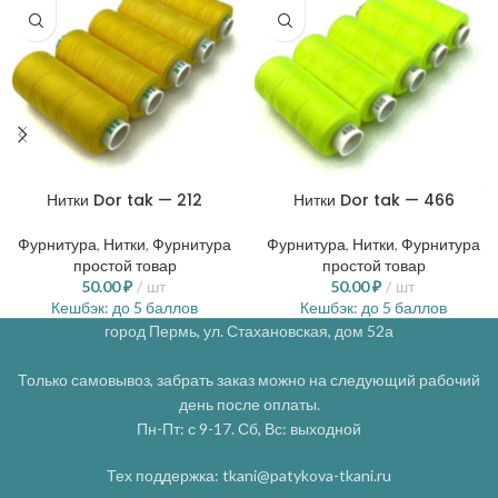
Нитки Dor tak — 212
Нитки Dor tak — 466
Фурнитура
,
Нитки
,
Фурнитура
Фурнитура
,
Нитки
,
Фурнитура
простой товар
простой товар
50.00
₽
шт
50.00
₽
шт
Кешбэк:
до 5 баллов
Кешбэк:
до 5 баллов
город Пермь, ул. Стахановская, дом 52а
Только самовывоз, забрать заказ можно на следующий рабочий
день после оплаты.
Пн-Пт: с 9-17. Сб, Вс: выходной
Тех поддержка: tkani@patykova-tkani.ru