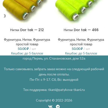
Нитки Dor tak — 212
Нитки Dor tak — 466
Фурнитура
,
Нитки
,
Фурнитура
Фурнитура
,
Нитки
,
Фурнитура
простой товар
простой товар
50.00
₽
шт
50.00
₽
шт
Кешбэк:
до 5 баллов
Кешбэк:
до 5 баллов
город Пермь, ул. Стахановская, дом 52а
Только самовывоз, забрать заказ можно на следующий рабочий
день после оплаты.
Пн-Пт: с 9-17. Сб, Вс: выходной
Тех поддержка: tkani@patykova-tkani.ru
Copyright © 2022-2026