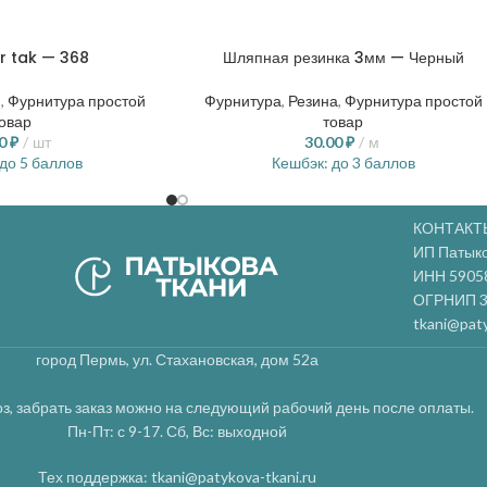
r tak — 368
Шляпная резинка 3мм — Черный
и
,
Фурнитура простой
Фурнитура
,
Резина
,
Фурнитура простой
овар
товар
00
₽
шт
30.00
₽
м
до 5 баллов
Кешбэк:
до 3 баллов
КОНТАКТ
ИП Патык
ИНН 5905
ОГРНИП 3
tkani@paty
город Пермь, ул. Стахановская, дом 52а
з, забрать заказ можно на следующий рабочий день после оплаты.
Пн-Пт: с 9-17. Сб, Вс: выходной
Тех поддержка: tkani@patykova-tkani.ru