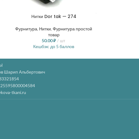
Нитки Dor tak — 274
Нитки
Фурнитура
,
Нитки
,
Фурнитура простой
Фурнитура
,
Ни
товар
50.00
₽
шт
5
Кешбэк:
до 5 баллов
Кешб
Ы
ов Шарип Альбертович
83321854
25595800004584
kova-tkani.ru