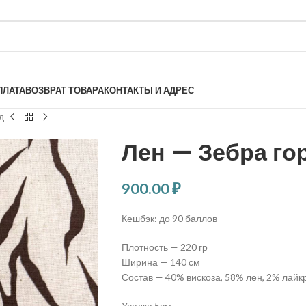
ПЛАТА
ВОЗВРАТ ТОВАРА
КОНТАКТЫ И АДРЕС
д
Лен — Зебра го
900.00
₽
Кешбэк:
до 90 баллов
Плотность — 220 гр
Ширина — 140 см
Состав — 40% вискоза, 58% лен, 2% лайк
Усадка 5см