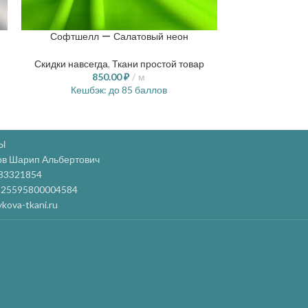
Софтшелл — Салатовый неон
Софтшел
Скидки навсегда
,
Ткани простой товар
Скидки навсег
850.00
₽
м
9
Кешбэк:
до 85 баллов
Кешбэ
Ы
ов Шарип Альбертович
83321854
25595800004584
kova-tkani.ru