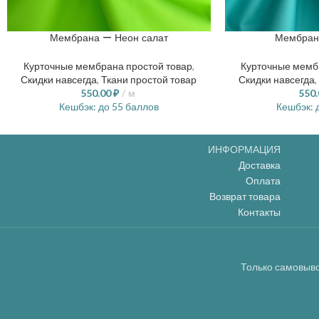
Мембрана — Неон салат
Мембран
Курточные мембрана простой товар
,
Курточные мемб
Скидки навсегда
,
Ткани простой товар
Скидки навсегда
,
550.00
₽
м
550
Кешбэк:
до 55 баллов
Кешбэк:
д
ИНФОРМАЦИЯ
Доставка
Оплата
Возврат товара
Контакты
Только самовыво