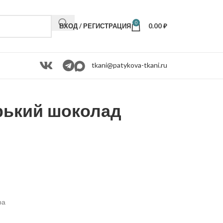
0
ВХОД / РЕГИСТРАЦИЯ
0.00
₽
tkani@patykova-tkani.ru
рький шоколад
ра