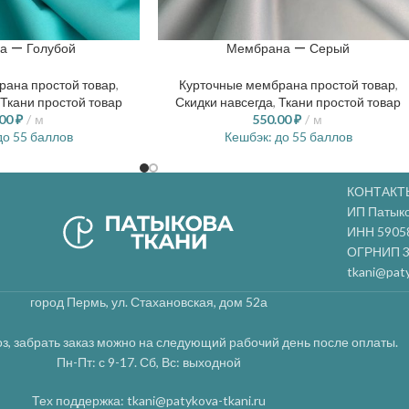
а — Голубой
Мембрана — Серый
рана простой товар
,
Курточные мембрана простой товар
,
Ткани простой товар
Скидки навсегда
,
Ткани простой товар
.00
₽
м
550.00
₽
м
о 55 баллов
Кешбэк:
до 55 баллов
КОНТАКТ
ИП Патык
ИНН 5905
ОГРНИП 3
tkani@paty
город Пермь, ул. Стахановская, дом 52а
з, забрать заказ можно на следующий рабочий день после оплаты.
Пн-Пт: с 9-17. Сб, Вс: выходной
Тех поддержка: tkani@patykova-tkani.ru