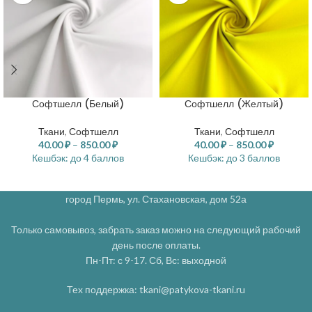
Софтшелл (Белый)
Софтшелл (Желтый)
Ткани
,
Софтшелл
Ткани
,
Софтшелл
40.00
₽
–
850.00
₽
40.00
₽
–
850.00
₽
Кешбэк:
до 4 баллов
Кешбэк:
до 3 баллов
город Пермь, ул. Стахановская, дом 52а
Только самовывоз, забрать заказ можно на следующий рабочий
день после оплаты.
Пн-Пт: с 9-17. Сб, Вс: выходной
Тех поддержка: tkani@patykova-tkani.ru