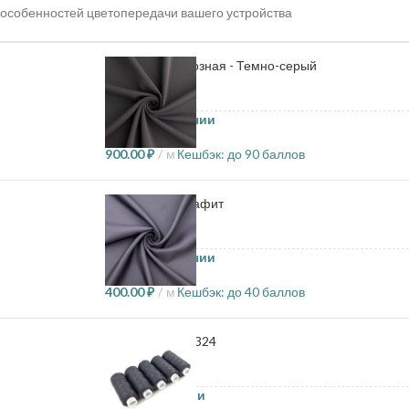
особенностей цветопередачи вашего устройства
Костюмка вискозная - Темно-серый
57.6 в наличии
900.00
₽
м
Кешбэк:
до 90 баллов
Подкладка - Графит
27.6 в наличии
400.00
₽
м
Кешбэк:
до 40 баллов
Нитки Dor tak - 324
11 в наличии