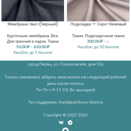
Мембрана твил (Черный)
Подкладка — Серо-бежевый
Курточные, мембрана
,
Все
,
Ткани
,
Подкладочные ткани
Для тренчей и парок
,
Ткани
300.00
₽
м
50.00
₽
–
650.00
₽
Кешбэк:
до 30 баллов
Кешбэк:
до 5 баллов
город Пермь, ул. Стахановская, дом 52а
Только самовывоз, забрать заказ можно на следующий рабочий
день после оплаты.
Пн-Пт: с 9-17. Сб, Вс: выходной
Тех поддержка: tkani@patykova-tkani.ru
Copyright © 2022-2026