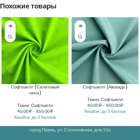
Похожие товары
Софтшелл (Салатовый
Софтшелл (Авокадо)
неон)
Ткани
,
Софтшелл
Ткани
,
Софтшелл
40.00
₽
–
850.00
₽
40.00
₽
–
850.00
₽
Кешбэк:
до 3 баллов
Кешбэк:
до 3 баллов
город Пермь, ул. Стахановская, дом 52а