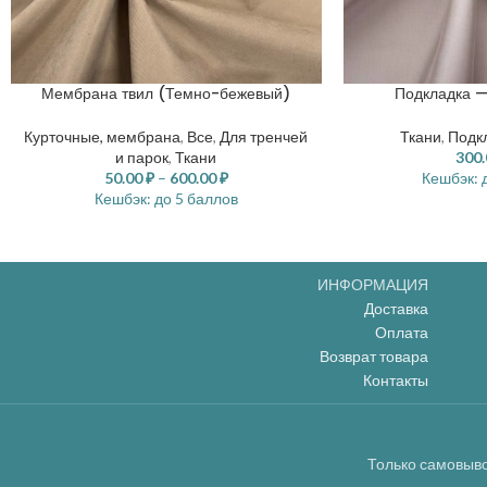
Мембрана твил (Темно-бежевый)
Подкладка 
Курточные, мембрана
,
Все
,
Для тренчей
Ткани
,
Подк
и парок
,
Ткани
300
50.00
₽
–
600.00
₽
Кешбэк:
д
Кешбэк:
до 5 баллов
ИНФОРМАЦИЯ
Доставка
Оплата
Возврат товара
Контакты
Только самовыво