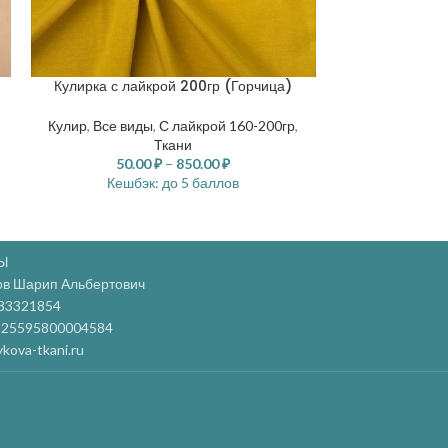
Кулирка с лайкрой 200гр (Горчица)
Кулирка с ла
Кулир
,
Все виды
,
С лайкрой 160-200гр
,
Кулир
,
Все ви
Ткани
50.00
₽
–
850.00
₽
50.
Кешбэк:
до 5 баллов
Кешб
Ы
ов Шарип Альбертович
83321854
25595800004584
kova-tkani.ru