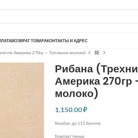
ПЛАТА
ВОЗВРАТ ТОВАРА
КОНТАКТЫ И АДРЕС
опетля Америка 270гр — Топленое молоко)
Рибана (Трехни
Америка 270гр 
молоко)
1,150.00
₽
Кешбэк:
до 115 баллов
Компакт пенье