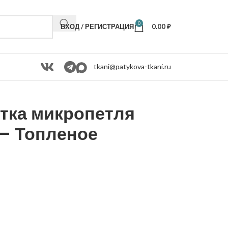
0
ВХОД / РЕГИСТРАЦИЯ
0.00
₽
tkani@patykova-tkani.ru
тка микропетля
— Топленое