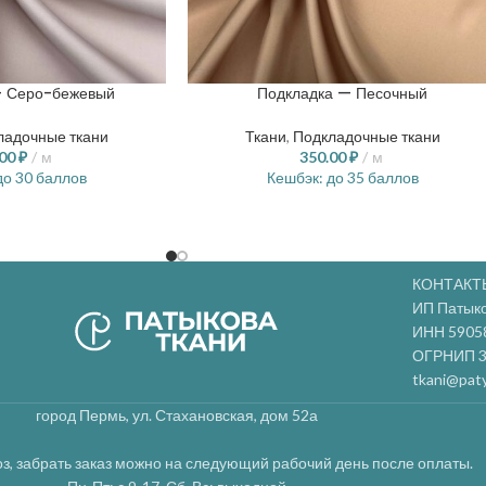
— Серо-бежевый
Подкладка — Песочный
ладочные ткани
Ткани
,
Подкладочные ткани
.00
₽
м
350.00
₽
м
о 30 баллов
Кешбэк:
до 35 баллов
КОНТАКТ
ИП Патык
ИНН 5905
ОГРНИП 3
tkani@paty
город Пермь, ул. Стахановская, дом 52а
з, забрать заказ можно на следующий рабочий день после оплаты.