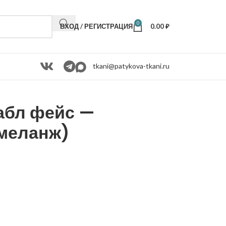
0
ВХОД / РЕГИСТРАЦИЯ
0.00
₽
tkani@patykova-tkani.ru
абл фейс —
меланж)