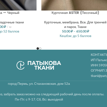
ка — Черный
Курточная ASTER (Песочный)
ладочные ткани
Курточные, мембрана
,
Все
,
Для тренчей
.00
₽
м
и парок
,
Ткани
о 52 баллов
50.00
₽
–
650.00
₽
Кешбэк:
до 5 баллов
КОНТАКТ
ИП Патык
ИНН 5905
ОГРНИП 3
tkani@paty
город Пермь, ул. Стахановская, дом 52а
з, забрать заказ можно на следующий рабочий день после оплаты.
Пн-Пт: с 9-17. Сб, Вс: выходной