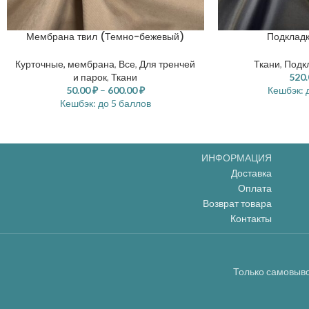
Мембрана твил (Темно-бежевый)
Подклад
Курточные, мембрана
,
Все
,
Для тренчей
Ткани
,
Подк
и парок
,
Ткани
520
50.00
₽
–
600.00
₽
Кешбэк:
д
Кешбэк:
до 5 баллов
ИНФОРМАЦИЯ
Доставка
Оплата
Возврат товара
Контакты
Только самовыво