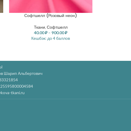
Софтшелл (Розовый неон)
Софтшел
Ткани
,
Софтшелл
Тка
40.00
₽
–
900.00
₽
40.
Кешбэк:
до 4 баллов
Кешб
Ы
ов Шарип Альбертович
83321854
25595800004584
kova-tkani.ru