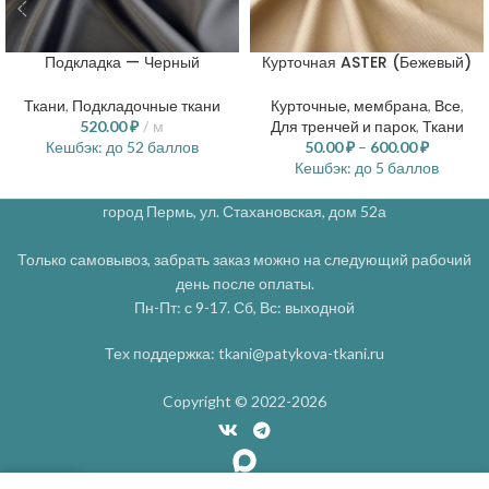
Подкладка — Черный
Курточная ASTER (Бежевый)
Ткани
,
Подкладочные ткани
Курточные, мембрана
,
Все
,
520.00
₽
м
Для тренчей и парок
,
Ткани
Кешбэк:
до 52 баллов
50.00
₽
–
600.00
₽
Кешбэк:
до 5 баллов
город Пермь, ул. Стахановская, дом 52а
Только самовывоз, забрать заказ можно на следующий рабочий
день после оплаты.
Пн-Пт: с 9-17. Сб, Вс: выходной
Тех поддержка: tkani@patykova-tkani.ru
Copyright © 2022-2026