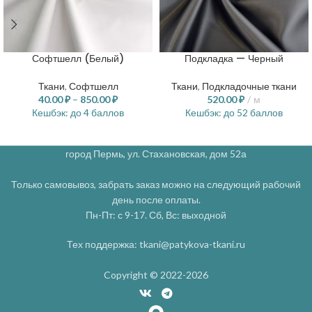
Софтшелл (Белый)
Подкладка — Черный
Ткани
,
Софтшелл
Ткани
,
Подкладочные ткани
40.00
₽
–
850.00
₽
520.00
₽
м
Кешбэк:
до 4 баллов
Кешбэк:
до 52 баллов
город Пермь, ул. Стахановская, дом 52а
Только самовывоз, забрать заказ можно на следующий рабочий
день после оплаты.
Пн-Пт: с 9-17. Сб, Вс: выходной
Тех поддержка: tkani@patykova-tkani.ru
Copyright © 2022-2026