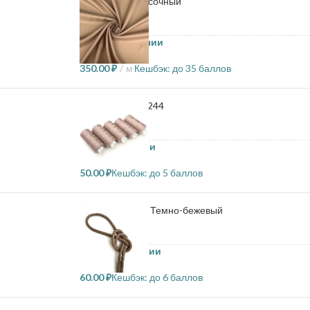
Подкладка - Песочный
11.4 в наличии
350.00
₽
м
Кешбэк:
до 35 баллов
Нитки Dor tak - 244
72 в наличии
50.00
₽
Кешбэк:
до 5 баллов
Круглый шнур - Темно-бежевый
259 в наличии
60.00
₽
Кешбэк:
до 6 баллов