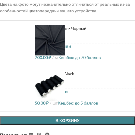
Цвета на фото могут незначительно отличаться от реальных из-за
особенностей цветопередачи вашего устройства
Лапша вискозная- Черный
16.1 в наличии
700.00
₽
м
Кешбэк:
до 70 баллов
Нитки Dor tak - Black
14 в наличии
50.00
₽
шт
Кешбэк:
до 5 баллов
В КОРЗИНУ
Поделиться: