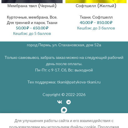
Мембрана твил (Черный)
Софтшелл (Желтый)
Курточные, мембрана
,
Все
,
Ткани
,
Софтшелл
Для тренчей и парок
,
Ткани
40.00
₽
–
850.00
₽
50.00
₽
–
650.00
₽
Кешбэк:
до 3 баллов
Кешбэк:
до 5 баллов
город Пермь, ул. Стахановская, дом 52а
Только самовывоз, забрать заказ можно на следующий рабочий
день после оплаты.
Пн-Пт: с 9-17. Сб, Вс: выходной
Тех поддержка: tkani@patykova-tkani.ru
Copyright © 2022-2026
0
Для улучшения работы сайта и его взаимодействия с
пользователями мы используем файлы cookie. Продолжая