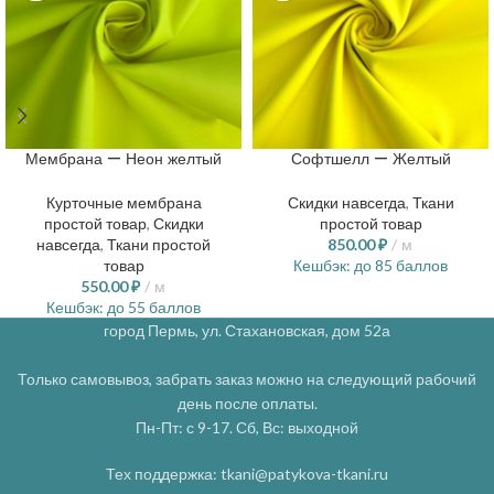
Мембрана — Неон желтый
Софтшелл — Желтый
Курточные мембрана
Скидки навсегда
,
Ткани
простой товар
,
Скидки
простой товар
навсегда
,
Ткани простой
850.00
₽
м
товар
Кешбэк:
до 85 баллов
550.00
₽
м
Кешбэк:
до 55 баллов
город Пермь, ул. Стахановская, дом 52а
Только самовывоз, забрать заказ можно на следующий рабочий
день после оплаты.
Пн-Пт: с 9-17. Сб, Вс: выходной
Тех поддержка: tkani@patykova-tkani.ru